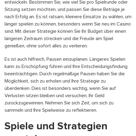
entwickeln. Bestimmen Sie, wie viel Sie pro Spielrunde oder
Sitzung setzen möchten, und passen Sie diese Beträge je
nach Erfolg an. Es ist ratsam, kleinere Einsätze zu wählen, um
länger spielen zu können, besonders wenn Sie neu im Casino
sind. Mit dieser Strategie können Sie Ihr Budget über einen
längeren Zeitraum strecken und die Freude am Spiel
genießen, ohne sofort alles zu verlieren.
Es ist auch hilfreich, Pausen einzuplanen. Längeres Spielen
kann zu Erschöpfung führen und Ihre Entscheidungsfindung
beeinträchtigen. Durch regelmäßige Pausen haben Sie die
Möglichkeit, sich zu erholen und Ihre Strategie zu
überdenken. Dies ist besonders wichtig, wenn Sie auf
Verlusten sitzen bleiben und versuchen, Ihr Geld
zurückzugewinnen. Nehmen Sie sich Zeit, um sich zu
sammeln und Ihre Spielweise zu reflektieren.
Spiele und Strategien