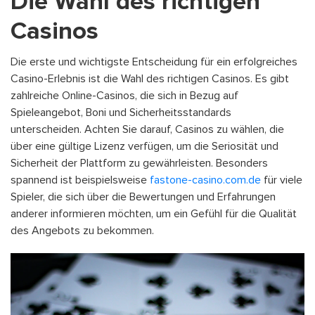
Die Wahl des richtigen
Casinos
Die erste und wichtigste Entscheidung für ein erfolgreiches
Casino-Erlebnis ist die Wahl des richtigen Casinos. Es gibt
zahlreiche Online-Casinos, die sich in Bezug auf
Spieleangebot, Boni und Sicherheitsstandards
unterscheiden. Achten Sie darauf, Casinos zu wählen, die
über eine gültige Lizenz verfügen, um die Seriosität und
Sicherheit der Plattform zu gewährleisten. Besonders
spannend ist beispielsweise
fastone-casino.com.de
für viele
Spieler, die sich über die Bewertungen und Erfahrungen
anderer informieren möchten, um ein Gefühl für die Qualität
des Angebots zu bekommen.