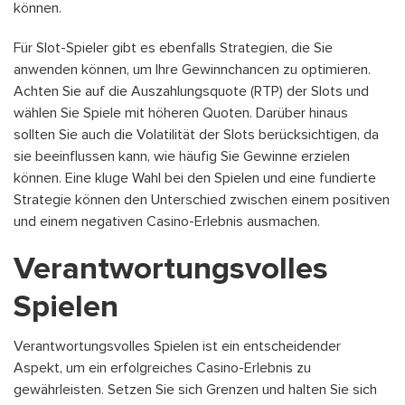
können.
Für Slot-Spieler gibt es ebenfalls Strategien, die Sie
anwenden können, um Ihre Gewinnchancen zu optimieren.
Achten Sie auf die Auszahlungsquote (RTP) der Slots und
wählen Sie Spiele mit höheren Quoten. Darüber hinaus
sollten Sie auch die Volatilität der Slots berücksichtigen, da
sie beeinflussen kann, wie häufig Sie Gewinne erzielen
können. Eine kluge Wahl bei den Spielen und eine fundierte
Strategie können den Unterschied zwischen einem positiven
und einem negativen Casino-Erlebnis ausmachen.
Verantwortungsvolles
Spielen
Verantwortungsvolles Spielen ist ein entscheidender
Aspekt, um ein erfolgreiches Casino-Erlebnis zu
gewährleisten. Setzen Sie sich Grenzen und halten Sie sich