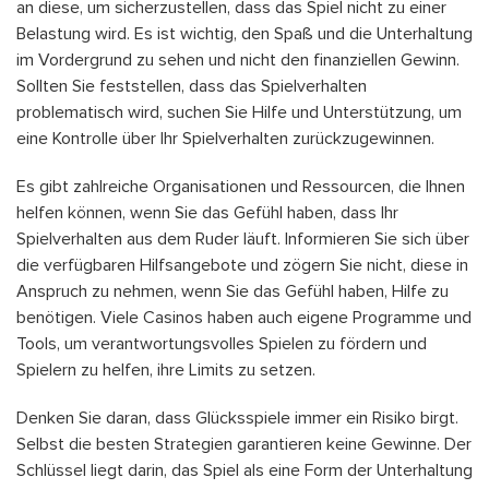
an diese, um sicherzustellen, dass das Spiel nicht zu einer
Belastung wird. Es ist wichtig, den Spaß und die Unterhaltung
im Vordergrund zu sehen und nicht den finanziellen Gewinn.
Sollten Sie feststellen, dass das Spielverhalten
problematisch wird, suchen Sie Hilfe und Unterstützung, um
eine Kontrolle über Ihr Spielverhalten zurückzugewinnen.
Es gibt zahlreiche Organisationen und Ressourcen, die Ihnen
helfen können, wenn Sie das Gefühl haben, dass Ihr
Spielverhalten aus dem Ruder läuft. Informieren Sie sich über
die verfügbaren Hilfsangebote und zögern Sie nicht, diese in
Anspruch zu nehmen, wenn Sie das Gefühl haben, Hilfe zu
benötigen. Viele Casinos haben auch eigene Programme und
Tools, um verantwortungsvolles Spielen zu fördern und
Spielern zu helfen, ihre Limits zu setzen.
Denken Sie daran, dass Glücksspiele immer ein Risiko birgt.
Selbst die besten Strategien garantieren keine Gewinne. Der
Schlüssel liegt darin, das Spiel als eine Form der Unterhaltung