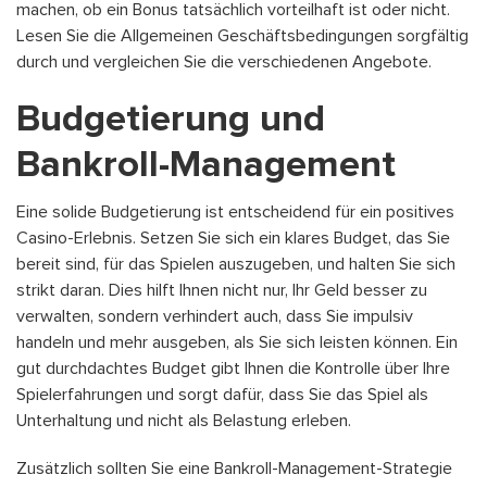
machen, ob ein Bonus tatsächlich vorteilhaft ist oder nicht.
Lesen Sie die Allgemeinen Geschäftsbedingungen sorgfältig
durch und vergleichen Sie die verschiedenen Angebote.
Budgetierung und
Bankroll-Management
Eine solide Budgetierung ist entscheidend für ein positives
Casino-Erlebnis. Setzen Sie sich ein klares Budget, das Sie
bereit sind, für das Spielen auszugeben, und halten Sie sich
strikt daran. Dies hilft Ihnen nicht nur, Ihr Geld besser zu
verwalten, sondern verhindert auch, dass Sie impulsiv
handeln und mehr ausgeben, als Sie sich leisten können. Ein
gut durchdachtes Budget gibt Ihnen die Kontrolle über Ihre
Spielerfahrungen und sorgt dafür, dass Sie das Spiel als
Unterhaltung und nicht als Belastung erleben.
Zusätzlich sollten Sie eine Bankroll-Management-Strategie