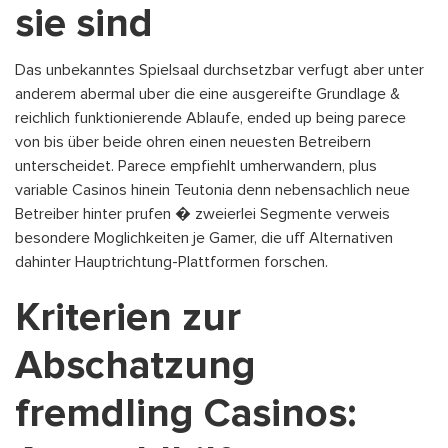
sie sind
Das unbekanntes Spielsaal durchsetzbar verfugt aber unter
anderem abermal uber die eine ausgereifte Grundlage &
reichlich funktionierende Ablaufe, ended up being parece
von bis über beide ohren einen neuesten Betreibern
unterscheidet. Parece empfiehlt umherwandern, plus
variable Casinos hinein Teutonia denn nebensachlich neue
Betreiber hinter prufen � zweierlei Segmente verweis
besondere Moglichkeiten je Gamer, die uff Alternativen
dahinter Hauptrichtung-Plattformen forschen.
Kriterien zur
Abschatzung
fremdling Casinos: