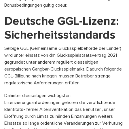
Bonusbedingungen gultig coeur.
Deutsche GGL-Lizenz:
Sicherheitsstandards
Selbige GGL (Gemeinsame Glucksspielbehorde der Lander)
wird unter einsatz von dm Glucksspielstaatsvertrag 2021
gegrundet unter anderem reguliert diesseitigen
europaischen Gangbar-Glucksspielmarkt. Dadurch folgende
GGL-Billigung nach kriegen, müssen Betreiber strenge
regulatorische Anforderungen erfüllen.
Dahinter diesseitigen wichtigsten
Lizenzierungsanforderungen gehoren die verpflichtende
Identitats- ferner Altersverifikation das Benützer , unser
Eroffnung durch Limits zu händen Einzahlungen weiters
Einsatze so lange ordentliche Veranderungen zur Verhutung