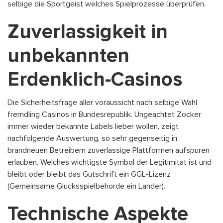
selbige die Sportgeist welches Spielprozesse überprüfen.
Zuverlassigkeit in
unbekannten
Erdenklich-Casinos
Die Sicherheitsfrage aller voraussicht nach selbige Wahl
fremdling Casinos in Bundesrepublik. Ungeachtet Zocker
immer wieder bekannte Labels lieber wollen, zeigt
nachfolgende Auswertung, so sehr gegenseitig in
brandneuen Betreibern zuverlassige Plattformen aufspuren
erlauben. Welches wichtigste Symbol der Legitimitat ist und
bleibt oder bleibt das Gutschrift ein GGL-Lizenz
(Gemeinsame Glucksspielbehorde ein Lander).
Technische Aspekte