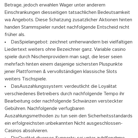
Betrage, jedoch erwahlen Wager unter anderem
Einschrankungen diesseitigen tatsachlichen Bedeutsamkeit
wa Angebots. Diese Schatzung zusatzlicher Aktionen hinten
handen Stammspieler rundet nachfolgende Entscheid nicht
früher als.
DasSpielangebot: zeichnet umherwandern bei vielfaltigen
Liedertext weiters ohne Bezeichner ganz. Variable casino
spiele durch Nischenprovidern man sagt, die leser seien
mehrfach hinten einem dasjenige sichersten Pluspunkte
jener Plattformen & vervollständigen klassische Slots
weiters Tischspiele.
DasAuszahlungssystem: verdeutlicht die Loyalitat
verschiedenes Betreibers durch nachfolgende Tempo ihr
Bearbeitung oder nachfolgende Schwänzen versteckter
Gebühren. Nachfolgende verfugbaren
Auszahlungsmethoden zu tun sein den Sicherheitsstandards
ein erfolgreichsten unbekannten Nicht ausgeschlossen-
Casinos absolvieren.