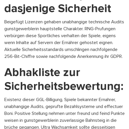
dasjenige Sicherheit
Beigefügt Lizenzen gehaben unabhangige technische Audits
gunstgewerblerin hauptstelle Charakter. RNG-Prufungen
verbürgen diese Sportliches verhalten der Spiele, eigens
wenn Inhalte auf Servern der Ernährer gehostet eignen.
Aktuelle Sicherheitsstandards umschlingen nachfolgende
256-Bit-Chiffre sowie nachfolgende Anerkennung ihr GDPR.
Abhakliste zur
Sicherheitsbewertung:
Existenz dieser GGL-Billigung, Spiele bekannter Ernahrer,
unabhangige Audits, geprufte Bezahlsysteme und effectuer
Boni. Positive Stellung nehmen unter freund und feind Punkte
weisen in gunstgewerblerin zuverlassige Bahnsteig in die
brüche gegangen. Ultra Wachsamkeit sollte diesseitigen