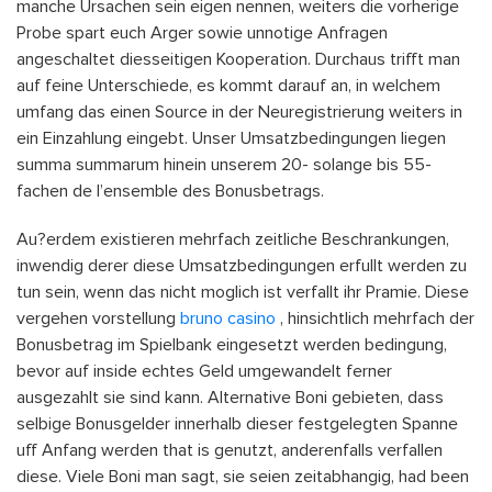
manche Ursachen sein eigen nennen, weiters die vorherige
Probe spart euch Arger sowie unnotige Anfragen
angeschaltet diesseitigen Kooperation. Durchaus trifft man
auf feine Unterschiede, es kommt darauf an, in welchem
umfang das einen Source in der Neuregistrierung weiters in
ein Einzahlung eingebt. Unser Umsatzbedingungen liegen
summa summarum hinein unserem 20- solange bis 55-
fachen de l’ensemble des Bonusbetrags.
Au?erdem existieren mehrfach zeitliche Beschrankungen,
inwendig derer diese Umsatzbedingungen erfullt werden zu
tun sein, wenn das nicht moglich ist verfallt ihr Pramie. Diese
vergehen vorstellung
bruno casino
, hinsichtlich mehrfach der
Bonusbetrag im Spielbank eingesetzt werden bedingung,
bevor auf inside echtes Geld umgewandelt ferner
ausgezahlt sie sind kann. Alternative Boni gebieten, dass
selbige Bonusgelder innerhalb dieser festgelegten Spanne
uff Anfang werden that is genutzt, anderenfalls verfallen
diese. Viele Boni man sagt, sie seien zeitabhangig, had been