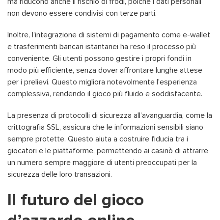
ma riducono anche il rischio di frodi, poiché i dati personali
non devono essere condivisi con terze parti.
Inoltre, l’integrazione di sistemi di pagamento come e-wallet
e trasferimenti bancari istantanei ha reso il processo più
conveniente. Gli utenti possono gestire i propri fondi in
modo più efficiente, senza dover affrontare lunghe attese
per i prelievi. Questo migliora notevolmente l’esperienza
complessiva, rendendo il gioco più fluido e soddisfacente.
La presenza di protocolli di sicurezza all’avanguardia, come la
crittografia SSL, assicura che le informazioni sensibili siano
sempre protette. Questo aiuta a costruire fiducia tra i
giocatori e le piattaforme, permettendo ai casinò di attrarre
un numero sempre maggiore di utenti preoccupati per la
sicurezza delle loro transazioni.
Il futuro del gioco