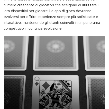
numero crescente di giocatori che scelgono di utilizzare i
loro dispositivi per giocare. Le app di gioco dovranno
evolversi per offrire esperienze sempre più sofisticate e
interattive, mantenendo gli utenti coinvolti in un panorama
competitivo in continua evoluzione.