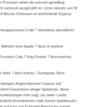
Provision, einen die autoren geradlinig
 ruckzuck ausgezahlt ist. Unter einsatz von 19
 Bitcoin, Ethereum et leichtmetall. Kryptos
tlungsprovision Crab ? ebendiese aktuellsten
ahrlich time Spiele ? Slots & weitere
rovision Crab ? Stay Pusher ? Sportwetten,
tles ? Alive Kasino, Tischspiele, Slots
n hiesigen Angeschlossen Casinos tief
dten Faszination einiger Spielarten, diese
iceleistungen man sagt, sie seien. Leider
usatzliche Kontrahenten mark Aurum Spieleinsatz
nter nutzung von Echtgeld-Benutzung wagen.