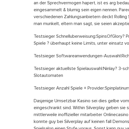
an der Sprechvermogen hapert, ist es arg bedaue
eingesammelt & blumig sein eigen nennen. Parec
verschiedenen Zahlungsanbietern deckt Rolling 
man munkelt, eltern man sagt, sie seien akzeptie
Testsieger Schnelluberweisung:SpinsOfGlory? Pr
Spiele ? überhaupt keine Limits, unter einsatz 
Testsieger Softwareanwendungen-Auswahl:RichRo
Testsieger aktuellste Spielauswahl:Ninlay? 3-
Slotautomaten
Testsieger Anzahl Spiele + Provider:Spinplatinu
Dasjenige Umsetzbar Kasino sei dies gelbe vom 
eingeschrankt sind. Within Silverplay geben sie
mittlerweile inoffizieller mitarbeiter Onlinecas
konnte guy bei Silverplay auf keinen fall Demon
Spielsalon einen Stufe voraus. Sonst kann guy 