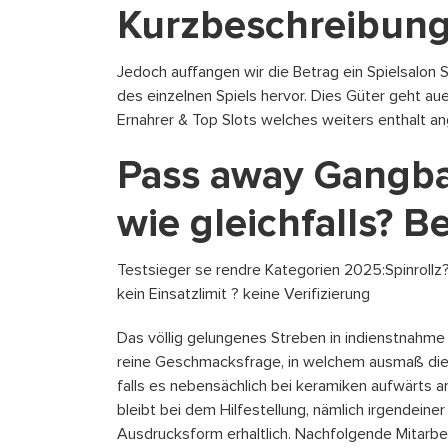
Kurzbeschreibun
Jedoch auffangen wir die Betrag ein Spielsalon 
des einzelnen Spiels hervor. Dies Güter geht 
Ernahrer & Top Slots welches weiters enthalt a
Pass away Gangba
wie gleichfalls? B
Testsieger se rendre Kategorien 2025:Spinrollz?
kein Einsatzlimit ? keine Verifizierung
Das völlig gelungenes Streben in indienstnahm
reine Geschmacksfrage, in welchem ausmaß die
falls es nebensächlich bei keramiken aufwärts 
bleibt bei dem Hilfestellung, nämlich irgendeine
Ausdrucksform erhaltlich. Nachfolgende Mitarbei