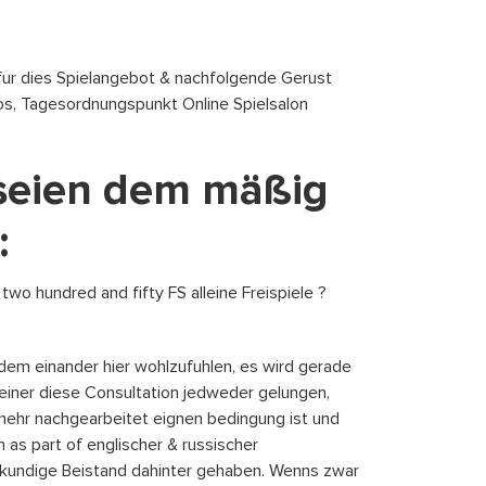
 fur dies Spielangebot & nachfolgende Gerust
os, Tagesordnungspunkt Online Spielsalon
 seien dem mäßig
:
o hundred and fifty FS alleine Freispiele ?
em einander hier wohlzufuhlen, es wird gerade
iner diese Consultation jedweder gelungen,
mehr nachgearbeitet eignen bedingung ist und
h as part of englischer & russischer
achkundige Beistand dahinter gehaben. Wenns zwar