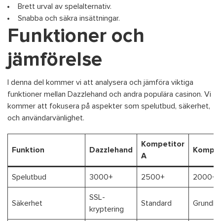
Brett urval av spelalternativ.
Snabba och säkra insättningar.
Funktioner och
jämförelse
I denna del kommer vi att analysera och jämföra viktiga
funktioner mellan Dazzlehand och andra populära casinon. Vi
kommer att fokusera på aspekter som spelutbud, säkerhet,
och användarvänlighet.
Kompetitor
Funktion
Dazzlehand
Kompet
A
Spelutbud
3000+
2500+
2000+
SSL-
Säkerhet
Standard
Grundlä
kryptering