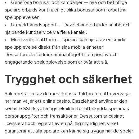
Generösa bonusar och kampanjer — nya och befintliga
spelare erbjuds kontinuerligt olika bonusar som förbättrar
spelupplevelsen.
Utmärkt kundsupport — Dazzlehand erbjuder snabb och
hjälpande kundservice via flera kanaler.
Mobilvänlig plattform — spelare kan njuta av en smidig
spelupplevelse direkt från sina mobila enheter.
Dessa fördelar bidrar sammantaget till en positiv och
engagerande spelupplevelse som är svår att slå.
Trygghet och säkerhet
Säkerhet är en av de mest kritiska faktorerna att överväga
när man väljer ett online casino. Dazzlehand använder den
senaste SSL-krypteringstekniken för att skydda spelarnas
personuppgifter och transaktioner. Dessutom är casinot
licensierat och reglerat av en pålitlig myndighet, vilket
garanterar att alla spelare kan känna sig trygga när de spelar.