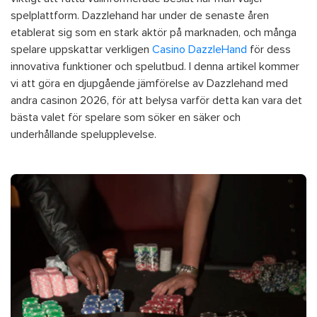
spelplattform. Dazzlehand har under de senaste åren
etablerat sig som en stark aktör på marknaden, och många
spelare uppskattar verkligen
Casino DazzleHand
för dess
innovativa funktioner och spelutbud. I denna artikel kommer
vi att göra en djupgående jämförelse av Dazzlehand med
andra casinon 2026, för att belysa varför detta kan vara det
bästa valet för spelare som söker en säker och
underhållande spelupplevelse.