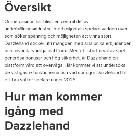
Översikt
Online casinon har blivit en central del av
underhållningsindustrin, med miljontals spelare världen över
som söker spänning och möjligheten att vinna stort.
Dazzlehand sticker ut i mängden med sina unika erbjudanden
och användarvänliga plattform. Med ett stort urval av spel,
generösa bonusar och hög säkerhet, är Dazzlehand en
plattform värd att överväga. Här kommer vi att undersöka
de viktigaste funktionerna och vad som gör Dazzlehand till
ett bra val för spelare under 2026.
Hur man kommer
igång med
Dazzlehand