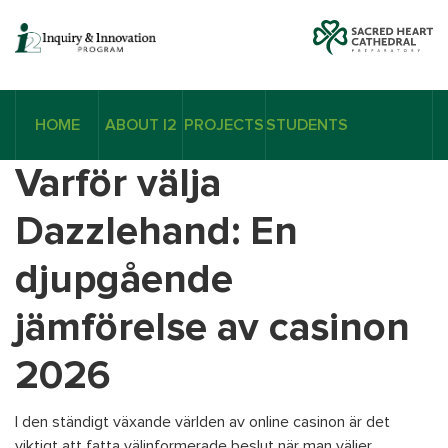
HOME
ABOUT I2
PROJECTS
STUDENTS
Varför välja
Dazzlehand: En
djupgående
jämförelse av casinon
2026
I den ständigt växande världen av online casinon är det
viktigt att fatta välinformerade beslut när man väljer