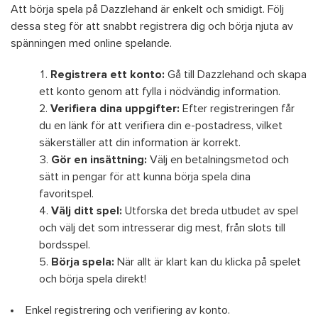
Att börja spela på Dazzlehand är enkelt och smidigt. Följ
dessa steg för att snabbt registrera dig och börja njuta av
spänningen med online spelande.
Registrera ett konto:
Gå till Dazzlehand och skapa
ett konto genom att fylla i nödvändig information.
Verifiera dina uppgifter:
Efter registreringen får
du en länk för att verifiera din e-postadress, vilket
säkerställer att din information är korrekt.
Gör en insättning:
Välj en betalningsmetod och
sätt in pengar för att kunna börja spela dina
favoritspel.
Välj ditt spel:
Utforska det breda utbudet av spel
och välj det som intresserar dig mest, från slots till
bordsspel.
Börja spela:
När allt är klart kan du klicka på spelet
och börja spela direkt!
Enkel registrering och verifiering av konto.